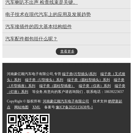
汽车喇叭不出声 检查线束是关键。
电子技术在现代汽车上的应用及发展趋势
汽车接插件的四大基本结构组件
汽车配件都包括什么呢？
查看更多
河南豪亿顺汽车电子有限公司,专营
端子类(片型插头)系列
端子类（叉式接
头）系列
端子类（U型接头）系列
端子类（圆柱型插头）系列
端子类
（片型插座）系列
端子类（圆柱型插座）
端子类（仪表）系列
端子类
（灯座）系列
等业务,有意向的客户请咨询我们，联系电话：18639223657
CopyRight © 版权所有:
河南豪亿顺汽车电子有限公司
技术支持:
鹤壁新起
点
网站地图
XML
备案号:
豫ICP备2025115638号-1