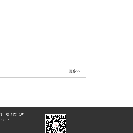
更多>>
列
端子类（片
3657