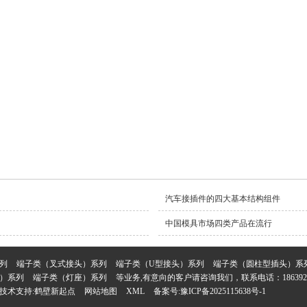
汽车接插件的四大基本结构组件
中国模具市场四类产品在流行
系列
端子类（叉式接头）系列
端子类（U型接头）系列
端子类（圆柱型插头）系
）系列
端子类（灯座）系列
等业务,有意向的客户请咨询我们，联系电话：1863922
技术支持:
鹤壁新起点
网站地图
XML
备案号:
豫ICP备2025115638号-1