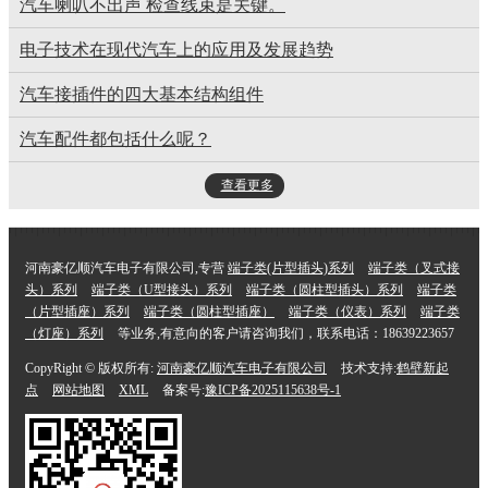
汽车喇叭不出声 检查线束是关键。
电子技术在现代汽车上的应用及发展趋势
汽车接插件的四大基本结构组件
汽车配件都包括什么呢？
查看更多
河南豪亿顺汽车电子有限公司,专营
端子类(片型插头)系列
端子类（叉式接
头）系列
端子类（U型接头）系列
端子类（圆柱型插头）系列
端子类
（片型插座）系列
端子类（圆柱型插座）
端子类（仪表）系列
端子类
（灯座）系列
等业务,有意向的客户请咨询我们，联系电话：18639223657
CopyRight © 版权所有:
河南豪亿顺汽车电子有限公司
技术支持:
鹤壁新起
点
网站地图
XML
备案号:
豫ICP备2025115638号-1